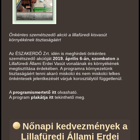
Önkéntes szemétszedő akció a lillafüredi kisvasút
környékének tisztaságáért
Az ÉSZAKERDŐ Zrt. idén is meghirdeti önkéntes
szemétszedő akcióját
2019. április 6-án, szombaton
a
Lillafüredi Állami Erdei Vasút vonalának és környékének
megtisztítása érdekében. A programra környezetünk
tisztaságáért tenni akaró miskolci és nem miskolci lelkes
önkéntesek jelentkezését várjuk korosztálytól függetlenül.
A
programismertető itt
olvasható.
A program
plakátja itt
tekinthető meg.
Nőnapi kedvezmények a
Lillafüredi Állami Erdei