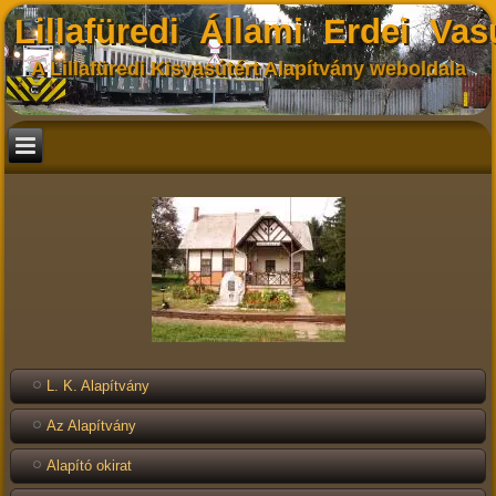
Lillafüredi Állami Erdei Vas
A Lillafüredi Kisvasútért Alapítvány weboldala
L. K. Alapítvány
Az Alapítvány
Alapító okirat