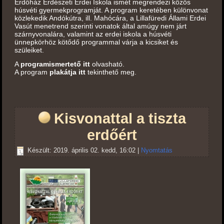
Erdőház Erdészeti Erdei Iskola ismét megrendezi közös
húsvéti gyermekprogramját. A program keretében különvonat
közlekedik Andókútra, ill. Mahócára, a Lillafüredi Állami Erdei
Vasút menetrend szerinti vonatok által amúgy nem járt
szárnyvonalára, valamint az erdei iskola a húsvéti
ünnepkörhöz kötődő programmal várja a kicsiket és
szüleiket.
A
programismertető itt
olvasható.
A program
plakátja itt
tekinthető meg.
Kisvonattal a tiszta
erdőért
Készült: 2019. április 02. kedd, 16:02
|
Nyomtatás