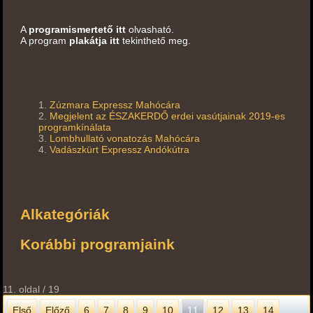
A
programismertető itt
olvasható.
A program
plakátja itt
tekinthető meg.
Zúzmara Expressz Mahócára
Megjelent az ÉSZAKERDŐ erdei vasútjainak 2019-es
programkínálata
Lombhullató vonatozás Mahócára
Vadászkürt Expressz Andókútra
Alkategóriák
Korábbi programjaink
11. oldal / 19
Első
Előző
6
7
8
9
10
11
12
13
14