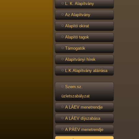
L. K. Alapítvány
Az Alapítvány
Alapító okirat
Alapító tagok
Támogatók
Alapítványi hírek
L.K.Alapítvány aláírása
Szem.sz.
üzletszabályzat
A LÁEV menetrendje
A LÁEV díjszabása
A PÁEV menetrendje