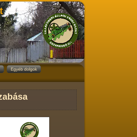
t
Egyéb dolgok
szabása