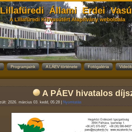
Lillafüredi Állami Erdei Vasú
A Lillafüredi Kisvasútért Alapítvány weboldala
k
Programjaink
A LÁEV története
Fotógaléria
Videók
A PÁEV hivatalos díj
ült: 2026. március 03. kedd, 05:28
|
Nyomtatás