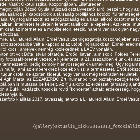
rdei Vasút Ökoturisztikai Központjában, Lillafüreden.
t megnyitóján Bózsó Gyula műszaki osztályvezető arról beszélt, hogy 
llalásához jól kapcsolódik a társaság profiljához kötődő ifjú tehetségek,
ása. Úgy fogalmazott: az erdőgazdaság és a fiatal alkotó között már ko
aiban, internetes felületein lehetett találkozni a képeivel. Azt kérte: m
m csak az internet és a mobiltelefon létezik, hanem vannak olyan nagys
etfotózás.
Imre, a Lillafüredi Állami Erdei Vasút üzemigazgatója köszöntőjében azt
özött szorosabbá vált a kapcsolat az utóbbi hónapokban. Ennek eredmé
llító kocsi, amelyek nemrég közlekednek a LÁEV vonalán.
tón ott volt Bóta István oktatója, Erdődi István, a miskolci Földes Fer
ny fotószakkörének vezetője kijelentette: a 21. században élünk, és a
a természetről, pedig komoly hiányosságaink vannak még. Úgy fogalmazot
an műfaj, ami az emberekhez közelebb viszi a természetet. Erről sokszo
tudunk róla, de azután kiderül, hogy vannak még feltáratlan területek.
é Ágh Márta, az ÉSZAKERDŐ Zrt. humánpolitikai osztályvezetője felké
koláiban is mutassa be képeit. Az ifjú alkotó az erdészeti társaság ajá
ón a Bükki Vadászkürtösök is rövid "koncertet" adtak: érdekesség, hogy 
desanyja is.
zetfotó kiállítás 2017. tavaszáig látható a Lillafüredi Állami Erdei Vasú
{gallery}aktualis_cikk/20161013_fotokiallit