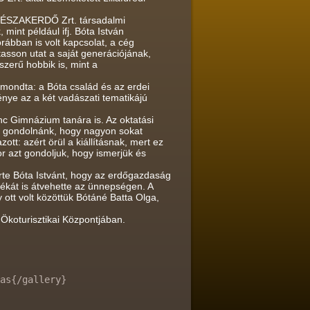
az ÉSZAKERDŐ Zrt. társadalmi
 mint például ifj. Bóta István
rábban is volt kapcsolat, a cég
utasson utat a saját generációjának,
zerű hobbik is, mint a
 mondta: a Bóta család és az erdei
nye az a két vadászati tematikájú
enc Gimnázium tanára is. Az oktatási
zt gondolnánk, hogy nagyon sokat
t: azért örül a kiállításnak, mert ez
r azt gondoljuk, hogy ismerjük és
rte Bóta Istvánt, hogy az erdőgazdaság
ndékát is átvehette az ünnepségen. A
ott volt közöttük Bótáné Batta Olga,
t Ökoturisztikai Központjában.
as{/gallery}