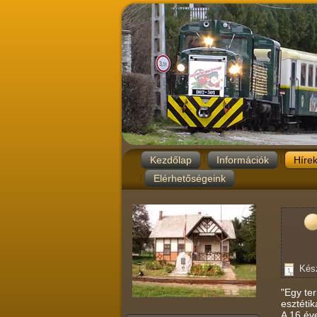
Kezdőlap
Információk
Híre
Elérhetőségeink
Kész
"Egy te
esztétik
A 16 éve