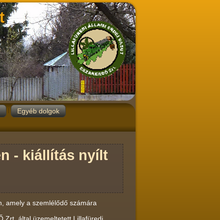
t
Egyéb dolgok
- kiállítás nyílt
sen, amely a szemlélődő számára
rt. által üzemeltetett Lillafüredi