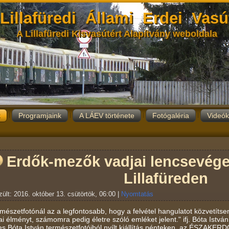
Lillafüredi Állami Erdei Vasú
A Lillafüredi Kisvasútért Alapítvány weboldala
k
Programjaink
A LÁEV története
Fotógaléria
Videók
Erdők-mezők vadjai lencsevégen 
Lillafüreden
ült: 2016. október 13. csütörtök, 06:00
|
Nyomtatás
rmészetfotónál az a legfontosabb, hogy a felvétel hangulatot közvetít
ai élményt, számomra pedig életre szóló emléket jelent." ifj. Bóta István
s Bóta István természetfotóiból nyílt kiállítás pénteken, az ÉSZAKERDŐ Z