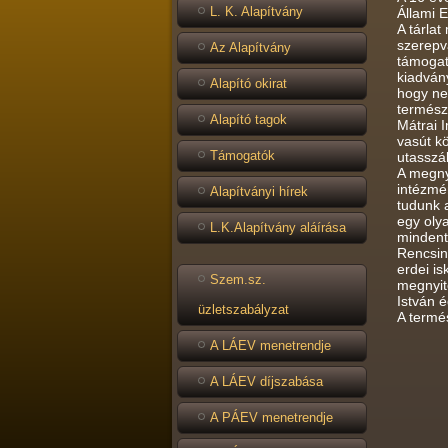
L. K. Alapítvány
Állami E
A tárla
szerepvá
Az Alapítvány
támogat
kiadvány
Alapító okirat
hogy ne
termész
Alapító tagok
Mátrai 
vasút k
Támogatók
utasszá
A megnyi
intézmé
Alapítványi hírek
tudunk 
egy oly
L.K.Alapítvány aláírása
mindent 
Rencsin
erdei is
Szem.sz.
megnyit
István é
üzletszabályzat
A termés
A LÁEV menetrendje
A LÁEV díjszabása
A PÁEV menetrendje