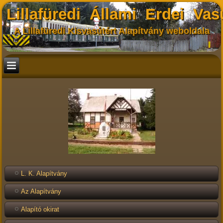
Lillafüredi Állami Erdei Vas
A Lillafüredi Kisvasútért Alapítvány weboldala
L. K. Alapítvány
Az Alapítvány
Alapító okirat