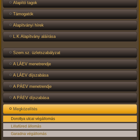
Alapító tagok
Támogatók
Alapítványi hírek
L.K.Alapítvány aláírása
Szem.sz. üzletszabályzat
A LÁEV menetrendje
A LÁEV díjszabása
A PÁEV menetrendje
A PÁEV díjszabása
Megközelítés
Dorottya utcai végállomás
Lillafüred állomás
Garadna végállomás