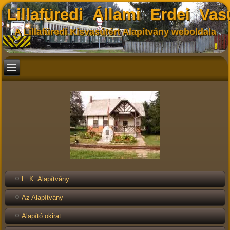
Lillafüredi Állami Erdei Vas
A Lillafüredi Kisvasútért Alapítvány weboldala
L. K. Alapítvány
Az Alapítvány
Alapító okirat