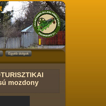
t
Egyéb dolgok
OTURISZTIKAI
ású mozdony