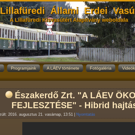
Lillafüredi Állami Erdei Vasú
A Lillafüredi Kisvasútért Alapítvány weboldala
k
Programjaink
A LÁEV története
Fotógaléria
Videók
Északerdő Zrt. "A LÁEV ÖK
FEJLESZTÉSE" - Hibrid hajt
ült: 2016. augusztus 21. vasárnap, 13:51
|
Nyomtatás