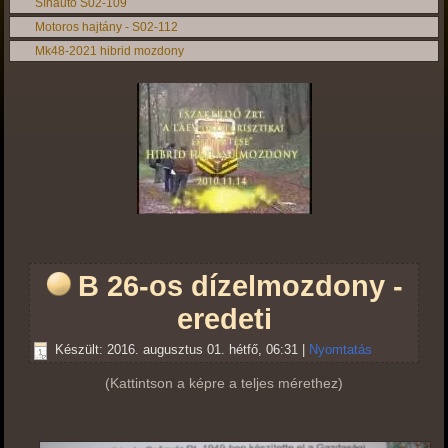
Sínautó S02-109
Motoros hajtány - S02-112
Mk48-2021 hibrid mozdony
B 26-os dízelmozdony -
eredeti
Készült: 2016. augusztus 01. hétfő, 06:31
|
Nyomtatás
(Kattintson a képre a teljes mérethez)