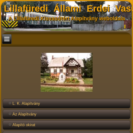
Lillafüredi Állami Erdei Vas
A Lillafüredi Kisvasútért Alapítvány weboldala
L. K. Alapítvány
Az Alapítvány
Alapító okirat