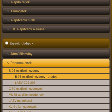
Alapító tagok
Támogatók
Alapítványi hírek
L.K.Alapítvány aláírása
Egyéb dolgok
Járműállomány
Papírmakettek
B-26-os dízelmozdony
B 26-os dízelmozdony - eredeti
LÁEV C02-203
C 50-es dízelmozdonyok
Mk 48-as dízelmozdonyok
LÁEV motorkocsi
Kv-4 gőzmozdonyok