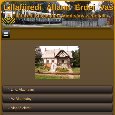
Lillafüredi Állami Erdei Vas
A Lillafüredi Kisvasútért Alapítvány weboldala
L. K. Alapítvány
Az Alapítvány
Alapító okirat