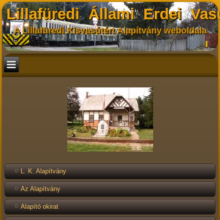
Lillafüredi Állami Erdei Vas
A Lillafüredi Kisvasútért Alapítvány weboldala
L. K. Alapítvány
Az Alapítvány
Alapító okirat