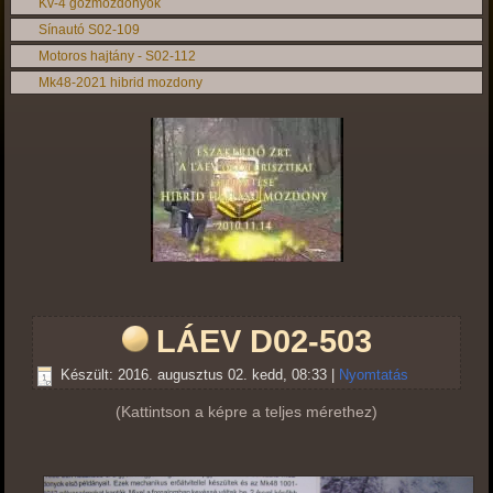
Kv-4 gőzmozdonyok
Sínautó S02-109
Motoros hajtány - S02-112
Mk48-2021 hibrid mozdony
LÁEV D02-503
Készült: 2016. augusztus 02. kedd, 08:33
|
Nyomtatás
(Kattintson a képre a teljes mérethez)