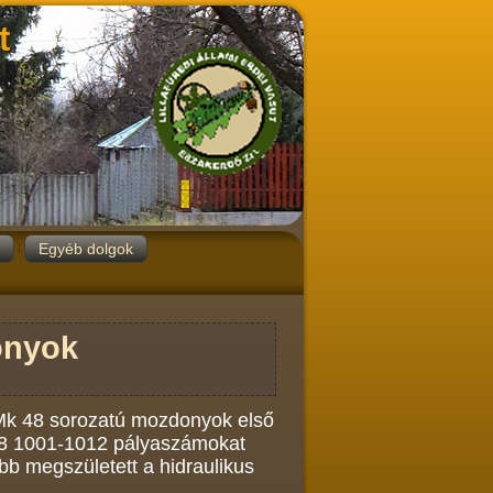
t
Egyéb dolgok
onyok
 Mk 48 sorozatú mozdonyok első
k48 1001-1012 pályaszámokat
bb megszületett a hidraulikus