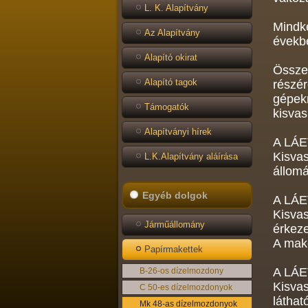
L. K. Alapítvány
Mindké
Az Alapítvány
évekbe
Alapító okirat
Összes
Alapító tagok
részér
gépekn
Támogatók
kisvas
Alapítványi hírek
A LÁ
Kisvas
L.K.Alapítvány aláírása
állomá
Egyéb dolgok
A LÁE
Kisva
Járműállomány
érkeze
A make
Papírmakettek
A LÁ
B-26-os dízelmozdony
Kisvas
C 50-es dízelmozdonyok
láthat
Mk 48-as dízelmozdonyok