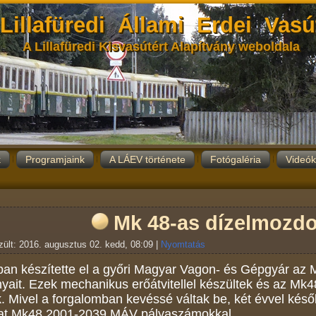
Lillafüredi Állami Erdei Vasú
A Lillafüredi Kisvasútért Alapítvány weboldala
k
Programjaink
A LÁEV története
Fotógaléria
Videók
Mk 48-as dízelmozd
ült: 2016. augusztus 02. kedd, 08:09
|
Nyomtatás
an készítette el a győri Magyar Vagon- és Gépgyár az
yait. Ezek mechanikus erőátvitellel készültek és az M
. Mivel a forgalomban kevéssé váltak be, két évvel késő
zat Mk48 2001-2039 MÁV pályaszámokkal.