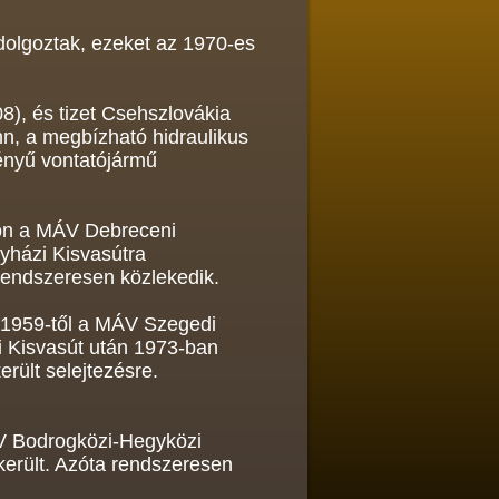
dolgoztak, ezeket az 1970-es
), és tizet Csehszlovákia
nn, a megbízható hidraulikus
ényű vontatójármű
n a MÁV Debreceni
yházi Kisvasútra
 rendszeresen közlekedik.
1959-től a MÁV Szegedi
 Kisvasút után 1973-ban
erült selejtezésre.
 Bodrogközi-Hegyközi
került. Azóta rendszeresen