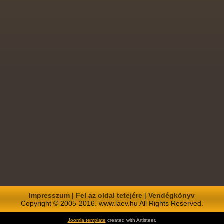
Impresszum
|
Fel az oldal tetejére
|
Vendégkönyv
Copyright © 2005-2016. www.laev.hu All Rights Reserved.
Joomla template
created with Artisteer.