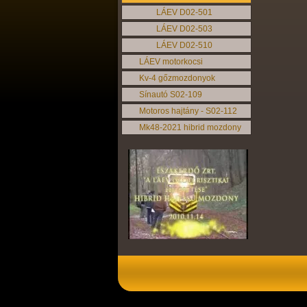
LÁEV D02-501
LÁEV D02-503
LÁEV D02-510
LÁEV motorkocsi
Kv-4 gőzmozdonyok
Sínautó S02-109
Motoros hajtány - S02-112
Mk48-2021 hibrid mozdony