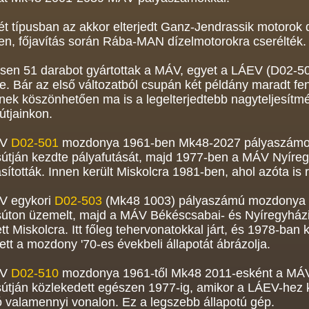
t típusban az akkor elterjedt Ganz-Jendrassik motorok 
n, főjavítás során Rába-MAN dízelmotorokra cserélték.
en 51 darabot gyártottak a MÁV, egyet a LÁEV (D02-508
e. Bár az első változatból csupán két példány maradt fe
ek köszönhetően ma is a legelterjedtebb nagyteljesítm
útjainkon.
EV
D02-501
mozdonya 1961-ben Mk48-2027 pályaszámo
útján kezdte pályafutását, majd 1977-ben a MÁV Nyíreg
sították. Innen került Miskolcra 1981-ben, ahol azóta is
V egykori
D02-503
(Mk48 1003) pályaszámú mozdonya 
súton üzemelt, majd a MÁV Békéscsabai- és Nyíregyházi
tt Miskolcra. Itt főleg tehervonatokkal járt, és 1978-ban k
tt a mozdony '70-es évekbeli állapotát ábrázolja.
EV
D02-510
mozdonya 1961-től Mk48 2011-esként a MÁV
útján közlekedett egészen 1977-ig, amikor a LÁEV-hez 
ó valamennyi vonalon. Ez a legszebb állapotú gép.