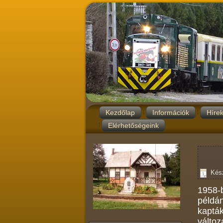
Kezdőlap
Információk
Híre
Elérhetőségeink
Kész
1958-b
példán
kapták
válto