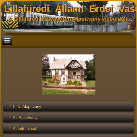
Lillafüredi Állami Erdei Vas
A Lillafüredi Kisvasútért Alapítvány weboldala
L. K. Alapítvány
Az Alapítvány
Alapító okirat