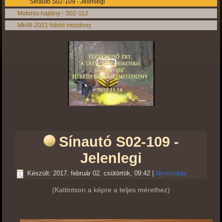
Sínautó S02-109 - Jelenlegi
Motoros hajtány - S02-112
Mk48-2021 hibrid mozdony
Sínautó S02-109 -
Jelenlegi
Készült: 2017. február 02. csütörtök, 09:42
|
Nyomtatás
(Kattintson a képre a teljes mérethez)