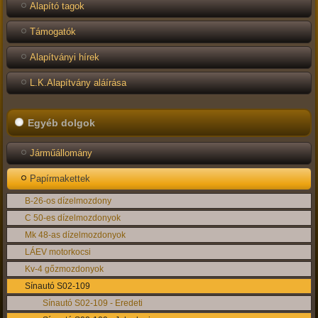
Alapító tagok
Támogatók
Alapítványi hírek
L.K.Alapítvány aláírása
Egyéb dolgok
Járműállomány
Papírmakettek
B-26-os dízelmozdony
C 50-es dízelmozdonyok
Mk 48-as dízelmozdonyok
LÁEV motorkocsi
Kv-4 gőzmozdonyok
Sínautó S02-109
Sínautó S02-109 - Eredeti