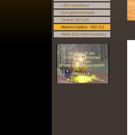
LÁEV motorkocsi
Kv-4 gőzmozdonyok
Sínautó S02-109
Motoros hajtány - S02-112
Mk48-2021 hibrid mozdony