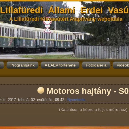
Lillafüredi Állami Erdei Vasú
A Lillafüredi Kisvasútért Alapítvány weboldala
k
Programjaink
A LÁEV története
Fotógaléria
Videók
Motoros hajtány - S0
ült: 2017. február 02. csütörtök, 09:42
|
Nyomtatás
(Kattintson a képre a teljes mérethez)