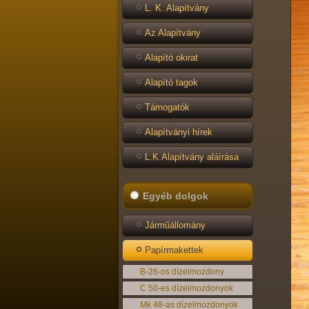
L. K. Alapítvány
Az Alapítvány
Alapító okirat
Alapító tagok
Támogatók
Alapítványi hírek
L.K.Alapítvány aláírása
Egyéb dolgok
Járműállomány
Papírmakettek
B-26-os dízelmozdony
C 50-es dízelmozdonyok
Mk 48-as dízelmozdonyok