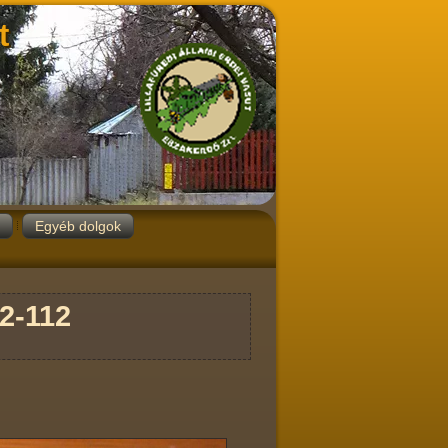
t
Egyéb dolgok
2-112